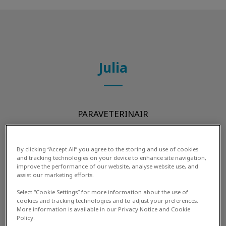
Julia
PARAVETERINAIR
By clicking “Accept All” you agree to the storing and use of cookies
and tracking technologies on your device to enhance site navigation,
improve the performance of our website, analyse website use, and
assist our marketing efforts.
Select “Cookie Settings” for more information about the use of
cookies and tracking technologies and to adjust your preferences.
More information is available in our Privacy Notice and Cookie
Policy.