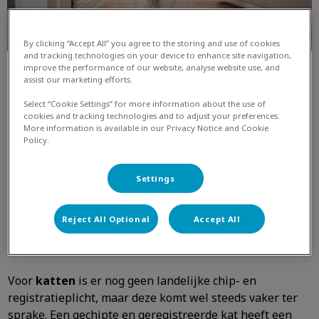
By clicking “Accept All” you agree to the storing and use of cookies
and tracking technologies on your device to enhance site navigation,
improve the performance of our website, analyse website use, and
assist our marketing efforts.
Select “Cookie Settings” for more information about the use of
cookies and tracking technologies and to adjust your preferences.
More information is available in our Privacy Notice and Cookie
Policy.
In Nederland moeten alle
honden
verplicht gechipt zijn.
Settings
Maar wist jij dat je ook verplicht bent jouw gekoppelde
gegevens op de chip actueel te houden? Dit is wettelijk
Reject All Optional
Accept All
vastgelegd, maar ook belangrijk mocht jouw hond per
ongeluk weglopen.
Voor
katten
is er nog geen landelijke chip- en
registratieplicht, maar deze komt wel steeds vaker ter
sprake. Een gechipte en geregistreerde kat heeft een